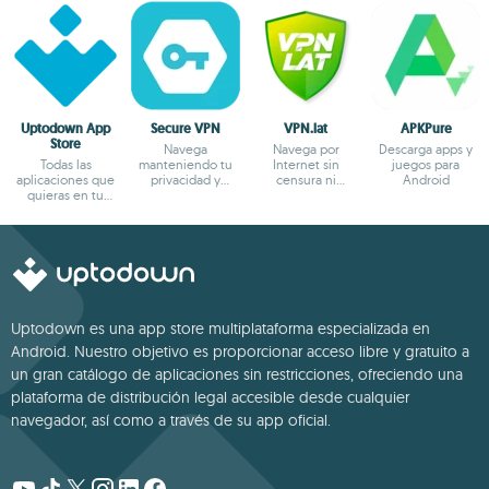
Uptodown App
Secure VPN
VPN.lat
APKPure
Store
Navega
Navega por
Descarga apps y
Todas las
manteniendo tu
Internet sin
juegos para
aplicaciones que
privacidad y
censura ni
Android
quieras en tu
anonimato
bloqueos
terminal Android
Uptodown es una app store multiplataforma especializada en
Android. Nuestro objetivo es proporcionar acceso libre y gratuito a
un gran catálogo de aplicaciones sin restricciones, ofreciendo una
plataforma de distribución legal accesible desde cualquier
navegador, así como a través de su app oficial.