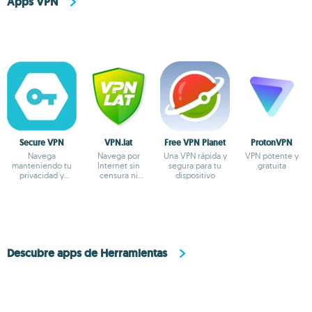
Apps VPN
Secure VPN
VPN.lat
Free VPN Planet
ProtonVPN
Navega
Navega por
Una VPN rápida y
VPN potente y
manteniendo tu
Internet sin
segura para tu
gratuita
privacidad y
censura ni
dispositivo
anonimato
bloqueos
Descubre apps de Herramientas