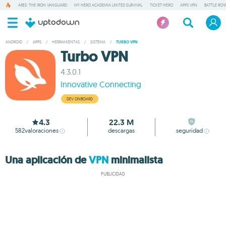
ARES: THE IRON VANGUARD
MY HERO ACADEMIA UNITED SURVIVAL
TICKET HERO
APPS VPN
BATTLE ROY
ANDROID
/
APPS
/
HERRAMIENTAS
/
SISTEMA
/
TURBO VPN
Turbo VPN
4.3.0.1
Innovative Connecting
DEV ONBOARD
4.3
22.3 M
582
valoraciones
descargas
seguridad
Una aplicación de
VPN
minimalista
PUBLICIDAD