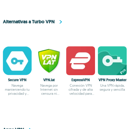
Alternativas a Turbo VPN
Secure VPN
VPN.lat
ExpressVPN
VPN Proxy Master
Navega
Navega por
Conexión VPN
Una VPN rápida,
manteniendo tu
Internet sin
cifrada y de alta
segura y sencilla
privacidad y
censura ni
velocidad para
anonimato
bloqueos
usar en Android