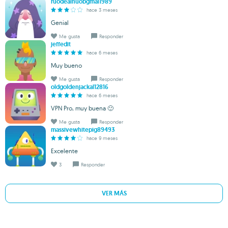
ruodealhuobgmai1989
hace 3 meses
Genial
Me gusta
Responder
jeffedit
hace 6 meses
Muy bueno
Me gusta
Responder
oldgoldenjackal12816
hace 6 meses
VPN Pro, muy buena 🙂
Me gusta
Responder
massivewhitepig89493
hace 9 meses
Excelente
3
Responder
VER MÁS