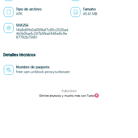
Tipo de archivo
Tamaño
APK
45.61 MB
SHA256
14b8d0fb0d45f8af7c80c2026ad
4b1b0ba4c247b5fba1446e8c9e
87792b73461
Detalles técnicos
Nombre de paquete
free.vpn.unblock.proxy.turbovpn
PUBLICIDAD
Elimina anuncios y mucho más con Turbo